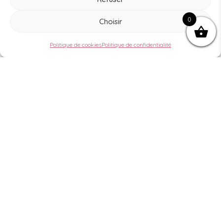
MAIL: hello@honormes.fr
0
Instagram:
@honormes.shop
Choisir
Politique de cookies
Politique de confidentialité
INFOS UTILES
Mon Compte
Mes commandes
Mes retours
FAQ
À PROPOS
Qui sommes-nous ?
Confidentialité
CGV
Mentions légales et CGU