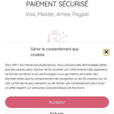
PAIEMENT SÉCURISÉ
Visa, Master, Amex, Paypal
Gérer le consentement aux
cookies
FIDÉLITÉ RÉCOMPENSÉE
Pour offrir les meilleures expériences, nous utilisons des technologies telles
Gagner des récompenses grâce à vos
que les cookies pour stocker et/ou accéder aux informations des appareils.
Le fait de consentir à ces technologies nous permettra de traiter des
achats
données telles que le comportement de navigation ou les ID uniques sur ce
site. Le fait de ne pas consentir ou de retirer son consentement peut avoir
un effet négatif sur certaines caractéristiques et fonctions.
Accepter
CONTACT
Refuser